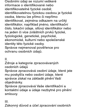
Osobními údaji se rozumí veškeré
informace o identifikované nebo
identifikovatelné fyzické osobě;
identifikovatelnou fyzickou osobou je fyzická
osoba, kterou lze přímo či nepřímo
identifikovat, zejména odkazem na určitý
identifikátor, například jméno, identifikační
číslo, lokační údaje, síťový identifikátor nebo
na jeden či více zvláštních prvků fyzické,
fyziologické, genetické, psychické,
ekonomické, kulturní nebo společenské
identity této fyzické osoby.
Správce nejmenoval pověřence pro
ochranu osobních údajů.
II.
Zdroje a kategorie zpracovávaných
osobních údajů
Správce zpracovává osobní údaje, které jste
mu poskytl/a nebo osobní údaje, které
správce získal na základě plnění Vaší
objednávky.
Správce zpracovává Vaše identifikační a
kontaktní údaje a údaje nezbytné pro plnění
smlouvy.
III.
Zákonný důvod a účel zpracování osobních