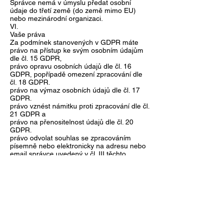
Správce nemá v úmyslu předat osobní
údaje do třetí země (do země mimo EU)
nebo mezinárodní organizaci.
VI.
Vaše práva
Za podmínek stanovených v GDPR máte
právo na přístup ke svým osobním údajům
dle čl. 15 GDPR,
právo opravu osobních údajů dle čl. 16
GDPR, popřípadě omezení zpracování dle
čl. 18 GDPR.
právo na výmaz osobních údajů dle čl. 17
GDPR.
právo vznést námitku proti zpracování dle čl.
21 GDPR a
právo na přenositelnost údajů dle čl. 20
GDPR.
právo odvolat souhlas se zpracováním
písemně nebo elektronicky na adresu nebo
email správce uvedený v čl. III těchto
podmínek.
Dále máte právo podat stížnost u Úřadu pro
ochranu osobních údajů v případě, že se
domníváte, že bylo porušeno Vaší právo na
ochranu osobních údajů.
VII.
Podmínky zabezpečení osobních údajů