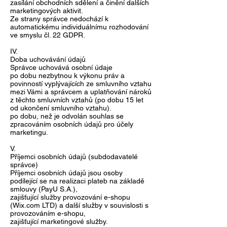
zasílání obchodních sdělení a činění dalších
marketingových aktivit.
Ze strany správce nedochází k
automatickému individuálnímu rozhodování
ve smyslu čl. 22 GDPR.
IV.
Doba uchovávání údajů
Správce uchovává osobní údaje
po dobu nezbytnou k výkonu práv a
povinností vyplývajících ze smluvního vztahu
mezi Vámi a správcem a uplatňování nároků
z těchto smluvních vztahů (po dobu 15 let
od ukončení smluvního vztahu).
po dobu, než je odvolán souhlas se
zpracováním osobních údajů pro účely
marketingu.
V.
Příjemci osobních údajů (subdodavatelé
správce)
Příjemci osobních údajů jsou osoby
podílející se na realizaci plateb na základě
smlouvy (PayU S.A.),
zajišťující služby provozování e-shopu
(Wix.com LTD) a další služby v souvislosti s
provozováním e-shopu,
zajišťující marketingové služby.