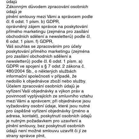
údajů
Zákonným důvodem zpracování osobních
údajů je
plnění smlouvy mezi Vámi a správcem podle
čl. 6 odst. 1 písm. b) GDPR,
oprávněný zájem správce na poskytování
přímého marketingu (zejména pro zasílání
obchodních sdělení a newsletterů) podle čl.
6 odst. 1 písm. f) GDPR,
Váš souhlas se zpracováním pro účely
poskytování přímého marketingu (zejména
pro zasílání obchodních sdělení a
newsletterů) podle čl. 6 odst. 1 písm. a)
GDPR ve spojení s § 7 odst. 2 zákona č.
480/2004 Sb., o některých službách
informační společnosti v případě, že
nedošlo k objednávce zboží nebo služby.
Účelem zpracování osobních údajů je
vyřízení Vaší objednávky a výkon práv a
povinností vyplývajících ze smluvního vztahu
mezi Vámi a správcem; při objednávce jsou
vyžadovány osobní údaje, které jsou nutné
pro úspěšné vyřízení objednávky (jméno a
adresa, kontakt), poskytnutí osobních údajů
je nutným požadavkem pro uzavření a
plnění smlouvy, bez poskytnutí osobních
údajů není možné smlouvu uzavřít či jí ze
strany správce plnit,